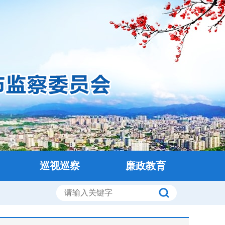
巡视巡察
廉政教育