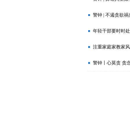
警钟 | 不遏贪欲
年轻干部要时时处
注重家庭家教家风
警钟丨心莫贪 贪