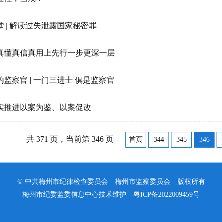
 | 解读过失泄露国家秘密罪
真懂真信真用上先行一步更深一层
监察官 | 一门三进士 俱是监察官
实推进以案为鉴、以案促改
共 371 页，当前第 346 页
首页
344
345
346
© 中共梅州市纪律检查委员会 梅州市监察委员会 版权所有
梅州市纪委监委信息中心技术维护
粤ICP备2022009459号