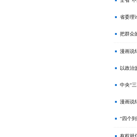
省委理
把群众
漫画说
以政治
中央“
漫画说
“四个
有权就