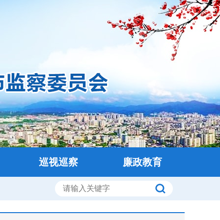
巡视巡察
廉政教育