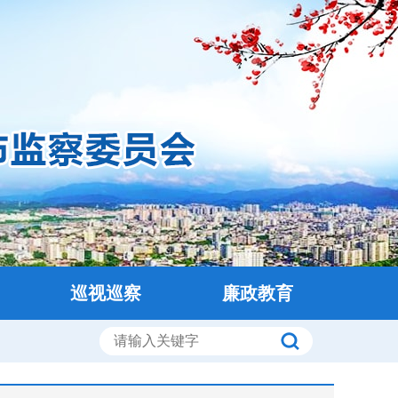
巡视巡察
廉政教育